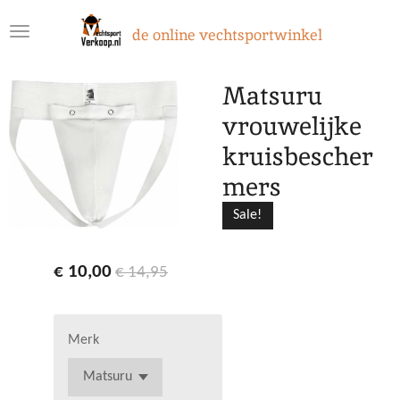
Ga
de online vechtsportwinkel
direct
naar
de
Matsuru
hoofdinhoud
vrouwelijke
kruisbescher
mers
Sale!
€ 10,00
€ 14,95
Merk