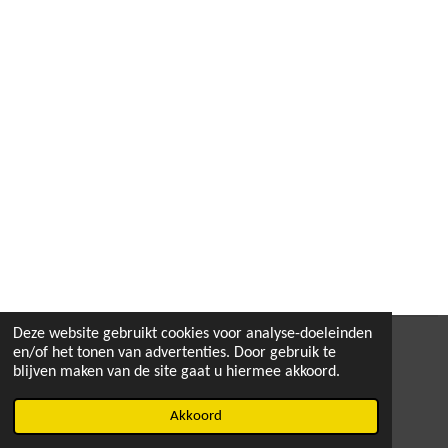
Deze website gebruikt cookies voor analyse-doeleinden
en/of het tonen van advertenties. Door gebruik te
F
blijven maken van de site gaat u hiermee akkoord.
a
© 2020 - 2026 vechtsportverkoop
c
Akkoord
Powered by
JouwWeb
e
b