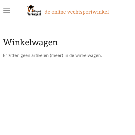
Ga
de online vechtsportwinkel
direct
naar
de
hoofdinhoud
Winkelwagen
Er zitten geen artikelen (meer) in de winkelwagen.