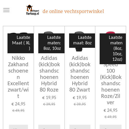
Ga
de online vechtsportwinkel
direct
naar
de
hoofdinhoud
Laatste
Laatste
Laatste
Laatste
Maat ( XL
maten:
maat: 8oz
maten
)
8oz, 10oz
(8oz,
10oz,
Nikko
Adidas
Adidas
Adidas
12oz)
Zakhand
(kick)bok
(kick)bok
Speed
schoene
shandsc
shandsc
100
n
hoenen
hoenen
(Kick)Bok
Excellent
Hybrid
Hybrid
shandsc
zwart/wi
80 Roze
80 Zwart
hoenen
t
Roze/Zil
€ 19,95
€ 19,95
ver
€ 24,95
€ 39,95
€ 39,95
€ 24,95
€ 49,95
€ 49,95