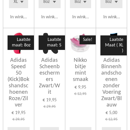
In winkelwagen
In winkelwagen
In winkelwagen
In winkelwag
Laatste
Laatste
Sale!
Laatste
maat: 8oz
maat: S
Maat ( XL
)
Adidas
Adidas
Nikko
Adidas
Speed
Scheenb
bitje
Binnenh
50
escherm
mint
andscho
(Kick)Bok
ers
smaak
enen
shandsc
Zwart/W
zonder
€ 9,95
hoenen
it
Voering
€ 12,95
Roze/Zil
Zwart/Bl
€ 19,95
ver
auw
€ 29,95
€ 19,95
€ 5,00
€ 39,95
€ 12,95