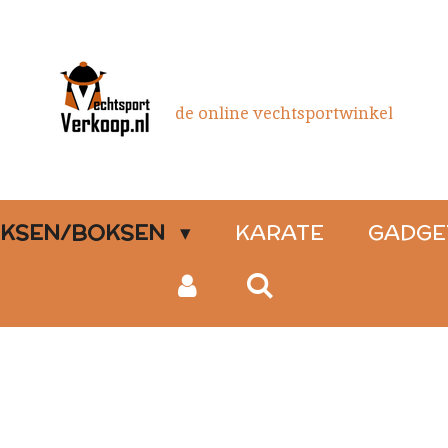
de online vechtsportwinkel
OKSEN/BOKSEN
KARATE
GADGE