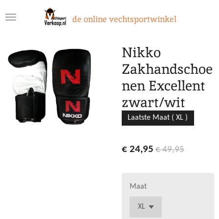
Ga
de online vechtsportwinkel
direct
naar
de
Nikko
hoofdinhoud
Zakhandschoe
nen Excellent
zwart/wit
Laatste Maat ( XL )
€ 24,95
€ 49,95
Maat