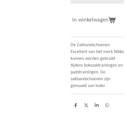
In winkelwagen
De Zakhandschoenen
Excellent van het merk Nikko
kunnen worden gebruikt
tijdens bokszaktrainingen en
padstrainingen. De
zakhandschoenen zijn
gemaakt van leder.
D
D
S
D
e
e
h
e
l
e
a
l
e
l
r
e
n
e
n