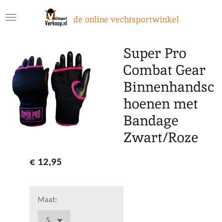
Ga
de online vechtsportwinkel
direct
naar
de
Super Pro
hoofdinhoud
Combat Gear
Binnenhandsc
hoenen met
Bandage
Zwart/Roze
€ 12,95
Maat: