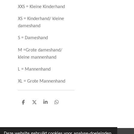
XXS = Kleine Kinderhand
XS = Kinderhand/ kleine
dameshand
S = Dameshand
M =Grote dameshand/
kleine mannenhand
L = Mannenhand
XL = Grote Mannenhand
D
D
S
D
e
e
h
e
l
e
a
l
e
l
r
e
n
e
n
Deze website gebruikt cookies voor analyse-doeleinden