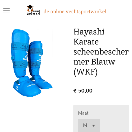
Ga
de online vechtsportwinkel
direct
naar
de
Hayashi
hoofdinhoud
Karate
scheenbescher
mer Blauw
(WKF)
€ 50,00
Maat