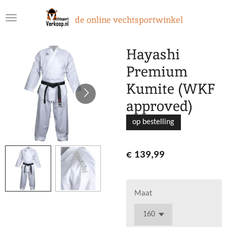
Ga
de online vechtsportwinkel
direct
naar
de
Hayashi
hoofdinhoud
Premium
Kumite (WKF
approved)
op bestelling
€ 139,99
Maat