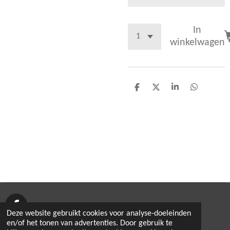
In
winkelwagen
D
D
S
D
e
e
h
e
l
e
a
l
e
l
r
e
n
e
n
F
Deze website gebruikt cookies voor analyse-doeleinden
a
© 2020 - 2026 vechtsportverkoop
en/of het tonen van advertenties. Door gebruik te
c