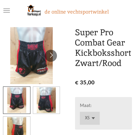
Ga
de online vechtsportwinkel
direct
naar
de
Super Pro
hoofdinhoud
Combat Gear
Kickboksshort
Zwart/Rood
€ 35,00
Maat: