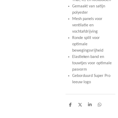
Thai, K1 en Kickboksen
Gemaakt van satijn
polyester
Mesh panels voor
ventilatie en
vochtafdrijving
Ronde split voor
optimale
bewegingsvrijheid
Elastieken band en
touwtjes voor optimale
pasvorm
Geborduurd Super Pro
leeuw logo
D
D
S
D
e
e
h
e
l
e
a
l