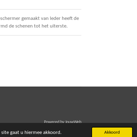
beschermer gemaakt van leder heeft de
md de schenen tot het uiterste.
Powered by
JouwWeb
 site gaat u hiermee akkoord.
Akkoord