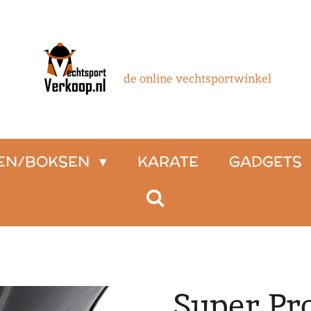
de online vechtsportwinkel
SEN/BOKSEN
KARATE
GADGETS
Super Pr