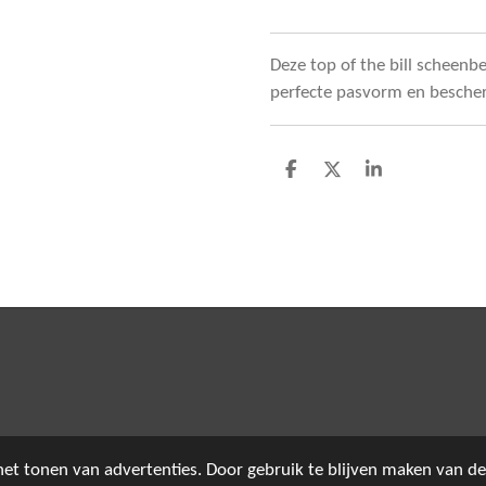
Deze top of the bill scheen
perfecte pasvorm en bescher
D
D
S
e
e
h
l
e
a
e
l
r
n
e
et tonen van advertenties. Door gebruik te blijven maken van de